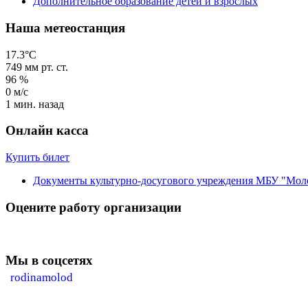
Дополнительное образование детей и взрослых
Наша метеостанция
17.3°C
749
мм рт. ст.
96
%
0
м/с
1 мин. назад
Онлайн касса
Купить билет
Документы культурно-досугового учреждения МБУ "Мол
Оцените работу организации
Мы в соцсетях
rodinamolod