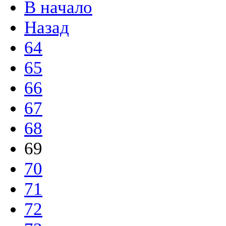
В начало
Назад
64
65
66
67
68
69
70
71
72