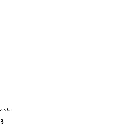
уск 63
63